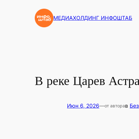
Перейти
к
МЕДИАХОЛДИНГ ИНФОШТАБ
содержимому
В реке Царев Астр
Июн 6, 2026
—
в
Без
от автора